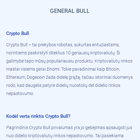
GENERAL BULL
Crypto Bull
Crypto Bull – tai prekybos robotas, sukurtas entuziastams,
norintiems paskirstyti išteklius 10 geriausių kriptovaliutų. Ši
galimybė tapo mūsų populiariausiu produktu. Kriptovaliutų rinkos
mastai visiems gerai žinomi. Tokie pavadinimai kaip Bitcoin,
Ethereum, Dogecoin žada didelę grąžą, tačiau istoriniai duomenys
rodo, kad daugelis patyrė didelių nuostolių dėl didelio rinkos
nepastovumo.
Kodėl verta rinktis Crypto Bull?
Pagrindinis Crypto Bull privalumas yra jo gebėjimas apsaugoti jus
nuo didelio kriptovaliutų rinkos nepastovumo. Tai pasiekiama