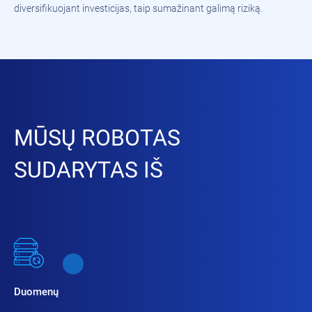
diversifikuojant investicijas, taip sumažinant galimą riziką.
MŪSŲ ROBOTAS
SUDARYTAS IŠ
Duomenų