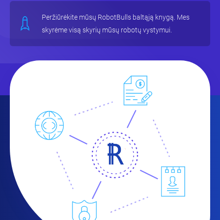
Peržiūrėkite mūsų RobotBulls baltąją knygą. Mes
skyrėme visą skyrių mūsų robotų vystymui.