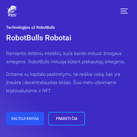
Technologijos už RobotBulls
RobotBulls Robotai
Remiantis dirbtiniu intelektu, kuris bando imituoti žmogaus
smegenis. RobotBulls imituoja būtent prekiautojų smegenis.
Dirbame su kapitalo paskirstymu, tai reiškia viską, kas yra
įtraukta į decentralizuotas biržas. Šiuo metu užsiimame
kriptovaliutomis ir NFT.
BALTOJI KNYGA
PRADĖTI ČIA