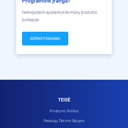
Programinė Įranga?
Nedvejodami apsilankykite mūsų produkto
puslapyje:
SUŽINOTI DAUGIAU
TEISĖ
Privatumo Politika
Paslaugų Teikimo Sąlygos