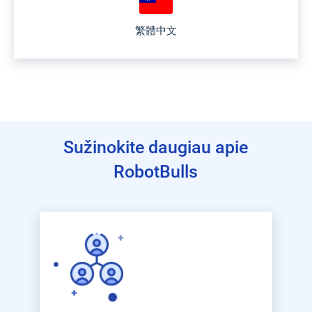
繁體中文
Sužinokite daugiau apie
RobotBulls