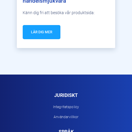
handelsmjukvara
Känn dig fri att besöka vår produktsida:
LÄR DIG MER
JURIDISKT
Integritetspolicy
Användarvillkor
SPRÅK