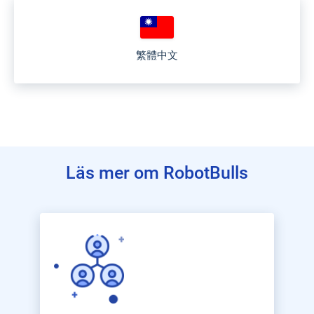
繁體中文
Läs mer om RobotBulls