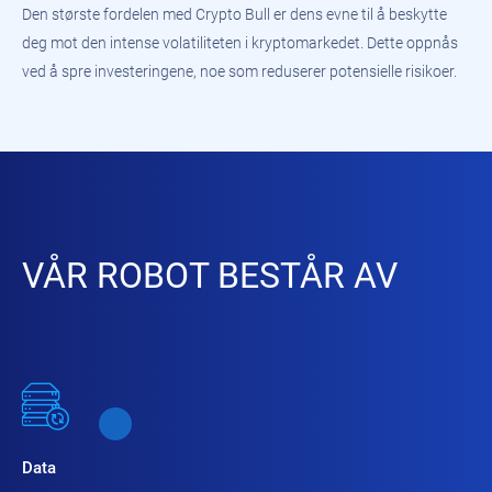
Den største fordelen med Crypto Bull er dens evne til å beskytte
deg mot den intense volatiliteten i kryptomarkedet. Dette oppnås
ved å spre investeringene, noe som reduserer potensielle risikoer.
VÅR ROBOT BESTÅR AV
Data