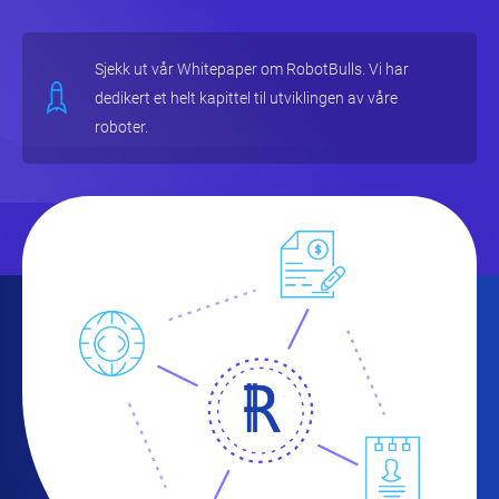
Sjekk ut vår Whitepaper om RobotBulls. Vi har
dedikert et helt kapittel til utviklingen av våre
roboter.