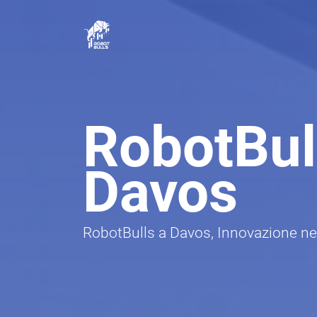
RobotBul
Davos
RobotBulls a Davos, Innovazione ne